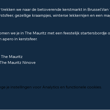
r
 trekken we naar de betoverende kerstmarkt in Brussel.Van 
stsfeer, gezellige kraampjes, winterse lekkernijen en een mag
men we je in The Mauritz met een feestelijk startersbordje op 
apero in kerstsfeer.
n The Mauritz
 The Mauritz Ninove
 je instellingen voor Analytics en functionele cookies.