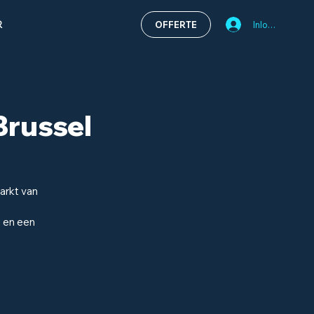
Inloggen
OFFERTE
R
Brussel
arkt van
n en een