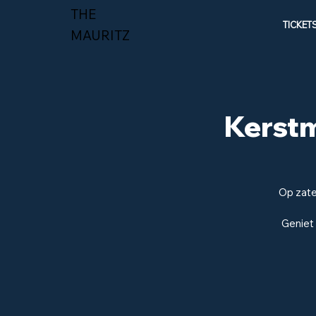
THE
TICKET
MAURITZ
Kerstm
Op zate
Geniet 