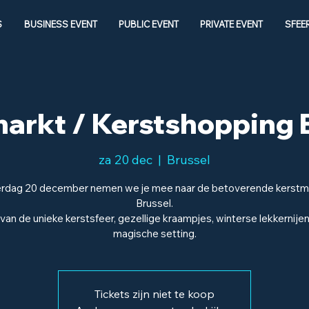
S
BUSINESS EVENT
PUBLIC EVENT
PRIVATE EVENT
SFEE
arkt / Kerstshopping 
za 20 dec
  |  
Brussel
rdag 20 december nemen we je mee naar de betoverende kerstm
Brussel.
van de unieke kerstsfeer, gezellige kraampjes, winterse lekkernije
magische setting.
Tickets zijn niet te koop