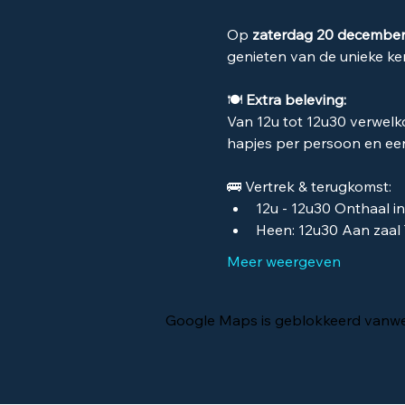
Op 
zaterdag 20 decembe
genieten van de unieke ker
🍽️ 
Extra beleving:
Van 12u tot 12u30 verwelko
hapjes per persoon en een 
🚌 Vertrek & terugkomst:
12u - 12u30 Onthaal i
Heen: 12u30 Aan zaal
Meer weergeven
Google Maps is geblokkeerd vanwege